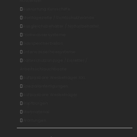
Notsender
Ausrüstung Kursschiffe
Montagezelte / Sichtschutzwände
Ausgleichsbehälter / Notfallbehälter
Trinkwassersysteme
Gasspeicherballon
Unterwasserheesysteme
Kälteschutzanzüge / Eisretter /
Arbeitsschlauchboote
Aufblasbare Werbeträger XXL
Spezialanfertigungen
Aufblasbare Werbeträger
Hüpfburgen
Mietmaterial
Wartungen