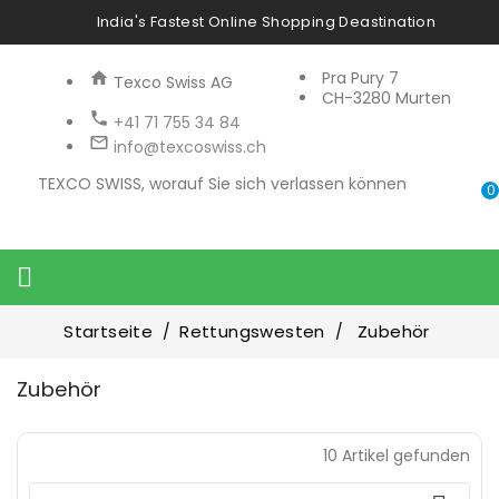
India's Fastest Online Shopping Deastination
Pra Pury 7
Texco Swiss AG
CH-3280 Murten
+41 71 755 34 84
info@texcoswiss.ch
TEXCO SWISS, worauf Sie sich verlassen können
0

Startseite
Rettungswesten
Zubehör
Zubehör
Preis
10 Artikel gefunden
13
CHF
92
CHF