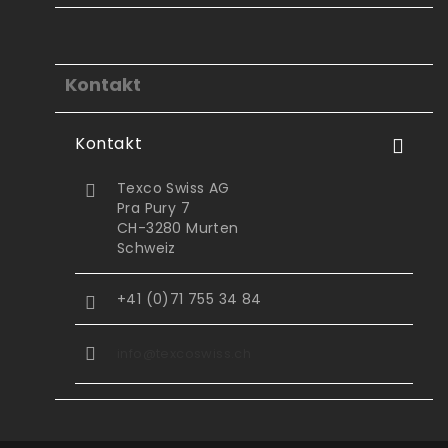
Kontakt
Kontakt

Texco Swiss AG

Pra Pury 7
CH-3280 Murten
Schweiz
+41 (0)71 755 34 84

info@texcoswiss.ch
