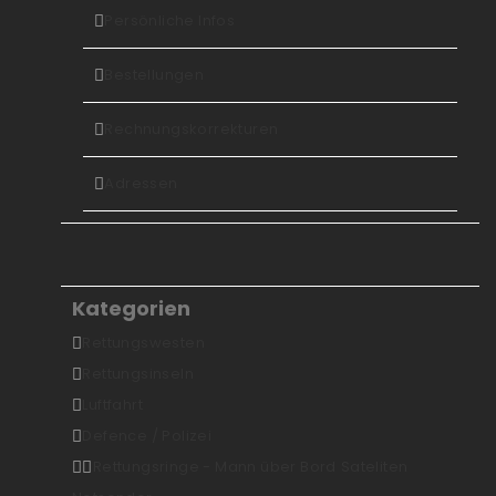
Persönliche Infos
Bestellungen
Rechnungskorrekturen
Adressen
Kategorien
Rettungswesten
Rettungsinseln
Luftfahrt
Defence / Polizei
Rettungsringe - Mann über Bord
Sateliten