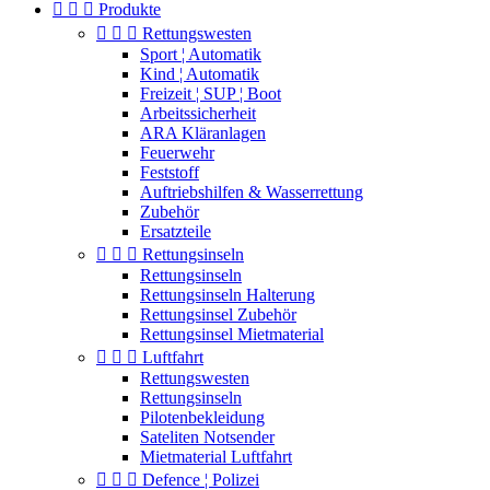



Produkte



Rettungswesten
Sport ¦ Automatik
Kind ¦ Automatik
Freizeit ¦ SUP ¦ Boot
Arbeitssicherheit
ARA Kläranlagen
Feuerwehr
Feststoff
Auftriebshilfen & Wasserrettung
Zubehör
Ersatzteile



Rettungsinseln
Rettungsinseln
Rettungsinseln Halterung
Rettungsinsel Zubehör
Rettungsinsel Mietmaterial



Luftfahrt
Rettungswesten
Rettungsinseln
Pilotenbekleidung
Sateliten Notsender
Mietmaterial Luftfahrt



Defence ¦ Polizei