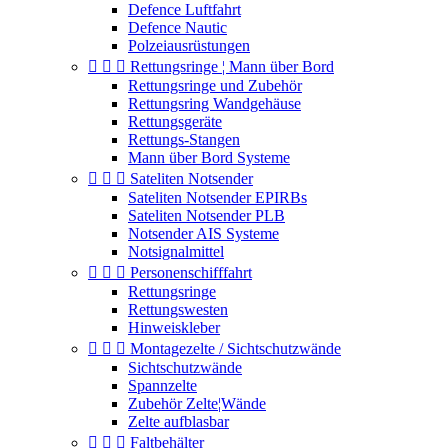
Defence Luftfahrt
Defence Nautic
Polzeiausrüstungen



Rettungsringe ¦ Mann über Bord
Rettungsringe und Zubehör
Rettungsring Wandgehäuse
Rettungsgeräte
Rettungs-Stangen
Mann über Bord Systeme



Sateliten Notsender
Sateliten Notsender EPIRBs
Sateliten Notsender PLB
Notsender AIS Systeme
Notsignalmittel



Personenschifffahrt
Rettungsringe
Rettungswesten
Hinweiskleber



Montagezelte / Sichtschutzwände
Sichtschutzwände
Spannzelte
Zubehör Zelte¦Wände
Zelte aufblasbar



Faltbehälter