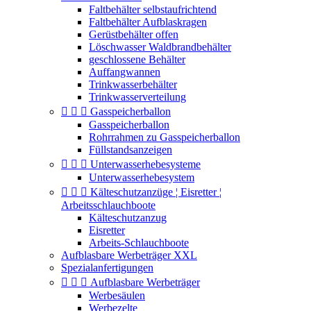
Faltbehälter selbstaufrichtend
Faltbehälter Aufblaskragen
Gerüstbehälter offen
Löschwasser Waldbrandbehälter
geschlossene Behälter
Auffangwannen
Trinkwasserbehälter
Trinkwasserverteilung



Gasspeicherballon
Gasspeicherballon
Rohrrahmen zu Gasspeicherballon
Füllstandsanzeigen



Unterwasserhebesysteme
Unterwasserhebesystem



Kälteschutzanzüge ¦ Eisretter ¦
Arbeitsschlauchboote
Kälteschutzanzug
Eisretter
Arbeits-Schlauchboote
Aufblasbare Werbeträger XXL
Spezialanfertigungen



Aufblasbare Werbeträger
Werbesäulen
Werbezelte