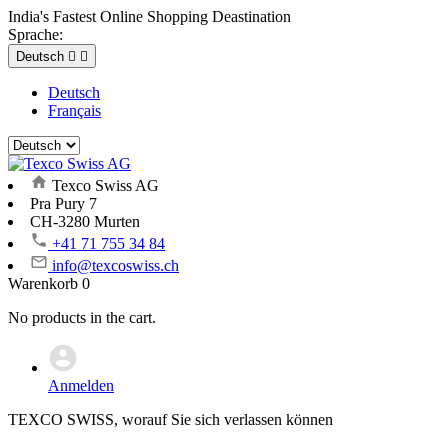
India's Fastest Online Shopping Deastination
Sprache:
Deutsch


Deutsch
Français
Texco Swiss AG
Pra Pury 7
CH-3280 Murten
+41 71 755 34 84
info@texcoswiss.ch
Warenkorb
0
No products in the cart.
Anmelden
TEXCO SWISS, worauf Sie sich verlassen können