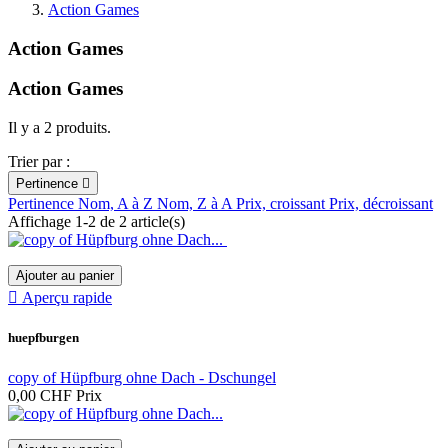
Action Games
Action Games
Action Games
Il y a 2 produits.
Trier par :
Pertinence

Pertinence
Nom, A à Z
Nom, Z à A
Prix, croissant
Prix, décroissant
Affichage 1-2 de 2 article(s)
Ajouter au panier

Aperçu rapide
huepfburgen
copy of Hüpfburg ohne Dach - Dschungel
0,00 CHF
Prix