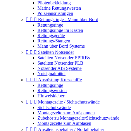
Pilotenbekleidung
Marine Rettungswesten
Polzeiausrüstungen



Rettungsringe - Mann über Bord
Rettungsringe
Rettungsringe im Kasten
Rettungsgeräte
Rettungs-Stangen
Mann über Bord Systeme



Sateliten Notsender
Sateliten Notsender EPIRBs
Sateliten Notsender PLB
Notsender AIS Systeme
Notsignalmittel



Ausrüstung Kursschiffe
Rettungsringe
Rettungswesten
Hinweiskleber



Montagezelte / Sichtschutzwände
Sichtschutzwände
Montagezelte zum Aufspannen
Zubehör zu Montagezelte/Sichtschutzwände
Montagezelte zum Aufblasen



Ausgleichsbehälter / Notfallbehälter