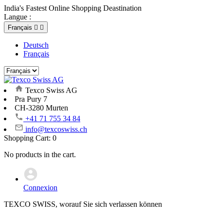
India's Fastest Online Shopping Deastination
Langue :
Français


Deutsch
Français
Texco Swiss AG
Pra Pury 7
CH-3280 Murten
+41 71 755 34 84
info@texcoswiss.ch
Shopping Cart:
0
No products in the cart.
Connexion
TEXCO SWISS, worauf Sie sich verlassen können