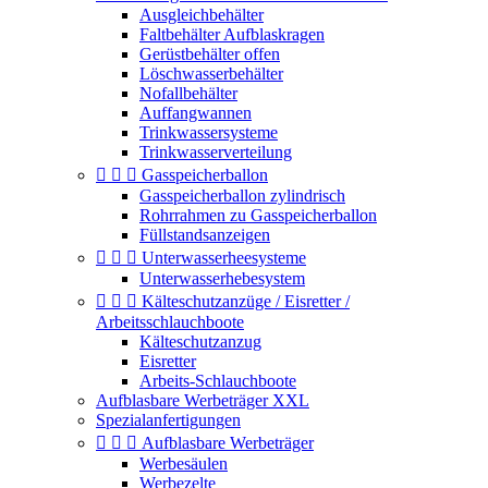
Ausgleichbehälter
Faltbehälter Aufblaskragen
Gerüstbehälter offen
Löschwasserbehälter
Nofallbehälter
Auffangwannen
Trinkwassersysteme
Trinkwasserverteilung



Gasspeicherballon
Gasspeicherballon zylindrisch
Rohrrahmen zu Gasspeicherballon
Füllstandsanzeigen



Unterwasserheesysteme
Unterwasserhebesystem



Kälteschutzanzüge / Eisretter /
Arbeitsschlauchboote
Kälteschutzanzug
Eisretter
Arbeits-Schlauchboote
Aufblasbare Werbeträger XXL
Spezialanfertigungen



Aufblasbare Werbeträger
Werbesäulen
Werbezelte