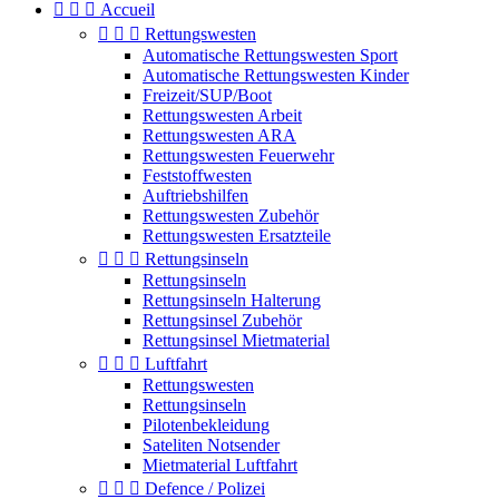



Accueil



Rettungswesten
Automatische Rettungswesten Sport
Automatische Rettungswesten Kinder
Freizeit/SUP/Boot
Rettungswesten Arbeit
Rettungswesten ARA
Rettungswesten Feuerwehr
Feststoffwesten
Auftriebshilfen
Rettungswesten Zubehör
Rettungswesten Ersatzteile



Rettungsinseln
Rettungsinseln
Rettungsinseln Halterung
Rettungsinsel Zubehör
Rettungsinsel Mietmaterial



Luftfahrt
Rettungswesten
Rettungsinseln
Pilotenbekleidung
Sateliten Notsender
Mietmaterial Luftfahrt



Defence / Polizei