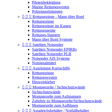
Pilotenbekleidung
Marine Rettungswesten
Polzeiausrüstungen



Rettungsringe - Mann über Bord
Rettungsringe
Rettungsringe im Kasten
Rettungsgeräte
Rettungs-Stangen
Mann über Bord Systeme



Sateliten Notsender
Sateliten Notsender EPIRBs
Sateliten Notsender PLB
Notsender AIS Systeme
Notsignalmittel



Ausrüstung Kursschiffe
Rettungsringe
Rettungswesten
Hinweiskleber



Montagezelte / Sichtschutzwände
Sichtschutzwände
Montagezelte zum Aufspannen
Zubehör zu Montagezelte/Sichtschutzwände
Montagezelte zum Aufblasen



Ausgleichsbehälter / Notfallbehälter