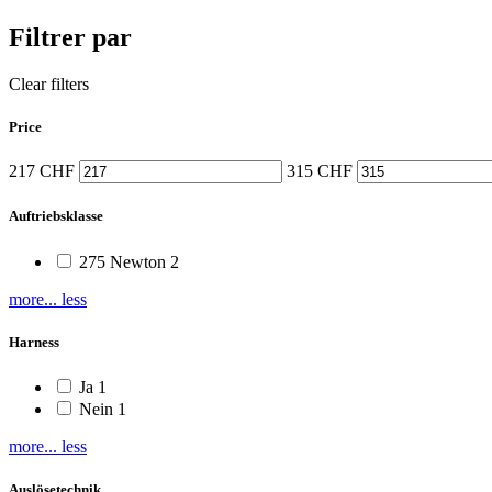
Filtrer par
Clear filters
Price
217
CHF
315
CHF
Auftriebsklasse
275 Newton
2
more...
less
Harness
Ja
1
Nein
1
more...
less
Auslösetechnik