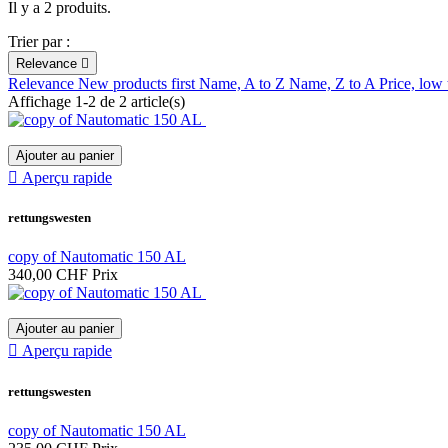
Il y a 2 produits.
Trier par :
Relevance

Relevance
New products first
Name, A to Z
Name, Z to A
Price, low
Affichage 1-2 de 2 article(s)
Ajouter au panier

Aperçu rapide
rettungswesten
copy of Nautomatic 150 AL
340,00 CHF
Prix
Ajouter au panier

Aperçu rapide
rettungswesten
copy of Nautomatic 150 AL