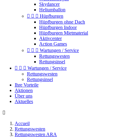
Skydancer
Heliumballon



Hüpfburgen
Hüpfburgen ohne Dach
Hüpfburgen Indoor
Hüpfburgen Mietmaterial
Aktivcenter
Action Games



Wartungen / Service
Rettungswesten
Rettungsinsel



Wartungen / Service
Rettungswesten
Rettungsinsel
Ihre Vorteile
Aktionen
Über uns
Aktuelles

Accueil
Rettungswesten
Rettungswesten ARA