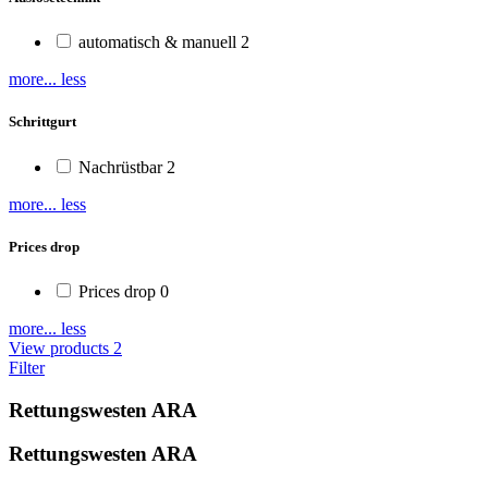
automatisch & manuell
2
more...
less
Schrittgurt
Nachrüstbar
2
more...
less
Prices drop
Prices drop
0
more...
less
View products
2
Filter
Rettungswesten ARA
Rettungswesten ARA