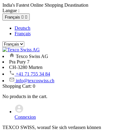
India's Fastest Online Shopping Deastination
Langue :
Français


Deutsch
Français
Texco Swiss AG
Pra Pury 7
CH-3280 Murten
+41 71 755 34 84
info@texcoswiss.ch
Shopping Cart:
0
No products in the cart.
Connexion
TEXCO SWISS, worauf Sie sich verlassen können