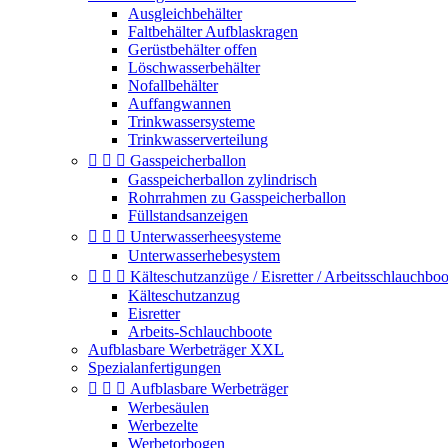
Ausgleichbehälter
Faltbehälter Aufblaskragen
Gerüstbehälter offen
Löschwasserbehälter
Nofallbehälter
Auffangwannen
Trinkwassersysteme
Trinkwasserverteilung



Gasspeicherballon
Gasspeicherballon zylindrisch
Rohrrahmen zu Gasspeicherballon
Füllstandsanzeigen



Unterwasserheesysteme
Unterwasserhebesystem



Kälteschutzanzüge / Eisretter / Arbeitsschlauchboo
Kälteschutzanzug
Eisretter
Arbeits-Schlauchboote
Aufblasbare Werbeträger XXL
Spezialanfertigungen



Aufblasbare Werbeträger
Werbesäulen
Werbezelte
Werbetorbogen