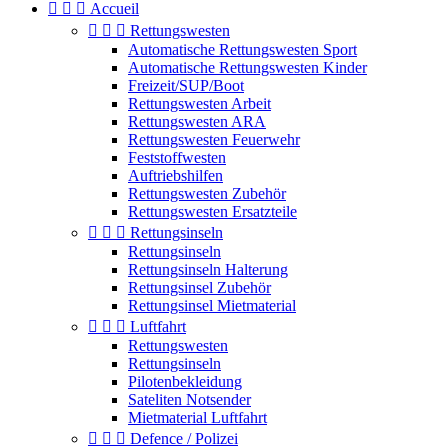



Accueil



Rettungswesten
Automatische Rettungswesten Sport
Automatische Rettungswesten Kinder
Freizeit/SUP/Boot
Rettungswesten Arbeit
Rettungswesten ARA
Rettungswesten Feuerwehr
Feststoffwesten
Auftriebshilfen
Rettungswesten Zubehör
Rettungswesten Ersatzteile



Rettungsinseln
Rettungsinseln
Rettungsinseln Halterung
Rettungsinsel Zubehör
Rettungsinsel Mietmaterial



Luftfahrt
Rettungswesten
Rettungsinseln
Pilotenbekleidung
Sateliten Notsender
Mietmaterial Luftfahrt



Defence / Polizei