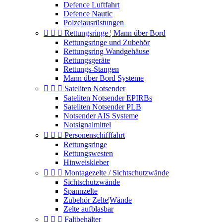
Defence Luftfahrt
Defence Nautic
Polzeiausrüstungen



Rettungsringe ¦ Mann über Bord
Rettungsringe und Zubehör
Rettungsring Wandgehäuse
Rettungsgeräte
Rettungs-Stangen
Mann über Bord Systeme



Sateliten Notsender
Sateliten Notsender EPIRBs
Sateliten Notsender PLB
Notsender AIS Systeme
Notsignalmittel



Personenschifffahrt
Rettungsringe
Rettungswesten
Hinweiskleber



Montagezelte / Sichtschutzwände
Sichtschutzwände
Spannzelte
Zubehör Zelte¦Wände
Zelte aufblasbar



Faltbehälter