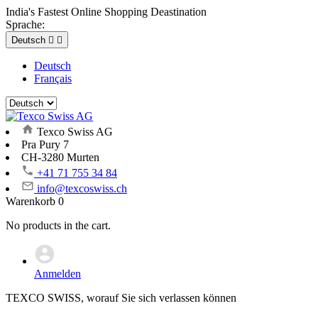
India's Fastest Online Shopping Deastination
Sprache:
Deutsch


Deutsch
Français
Texco Swiss AG
Pra Pury 7
CH-3280 Murten
+41 71 755 34 84
info@texcoswiss.ch
Warenkorb
0
No products in the cart.
Anmelden
TEXCO SWISS, worauf Sie sich verlassen können