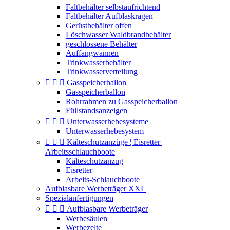
Faltbehälter selbstaufrichtend
Faltbehälter Aufblaskragen
Gerüstbehälter offen
Löschwasser Waldbrandbehälter
geschlossene Behälter
Auffangwannen
Trinkwasserbehälter
Trinkwasserverteilung



Gasspeicherballon
Gasspeicherballon
Rohrrahmen zu Gasspeicherballon
Füllstandsanzeigen



Unterwasserhebesysteme
Unterwasserhebesystem



Kälteschutzanzüge ¦ Eisretter ¦
Arbeitsschlauchboote
Kälteschutzanzug
Eisretter
Arbeits-Schlauchboote
Aufblasbare Werbeträger XXL
Spezialanfertigungen



Aufblasbare Werbeträger
Werbesäulen
Werbezelte