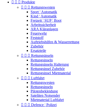



Produkte



Rettungswesten
Sport ¦ Automatik
Kind ¦ Automatik
Freizeit ¦ SUP ¦ Boot
Arbeitssicherheit
ARA Kläranlagen
Feuerwehr
Feststoff
Auftriebshilfen & Wasserrettung
Zubehör
Ersatzteile



Rettungsinseln
Rettungsinseln
Rettungsinseln Halterung
Rettungsinsel Zubehör
Rettungsinsel Mietmaterial



Luftfahrt
Rettungswesten
Rettungsinseln
Pilotenbekleidung
Sateliten Notsender
Mietmaterial Luftfahrt



Defence ¦ Polizei