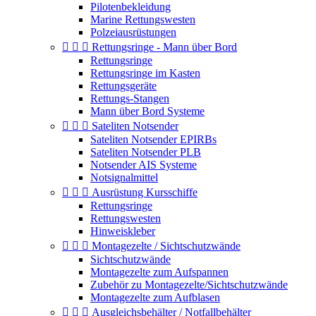
Pilotenbekleidung
Marine Rettungswesten
Polzeiausrüstungen



Rettungsringe - Mann über Bord
Rettungsringe
Rettungsringe im Kasten
Rettungsgeräte
Rettungs-Stangen
Mann über Bord Systeme



Sateliten Notsender
Sateliten Notsender EPIRBs
Sateliten Notsender PLB
Notsender AIS Systeme
Notsignalmittel



Ausrüstung Kursschiffe
Rettungsringe
Rettungswesten
Hinweiskleber



Montagezelte / Sichtschutzwände
Sichtschutzwände
Montagezelte zum Aufspannen
Zubehör zu Montagezelte/Sichtschutzwände
Montagezelte zum Aufblasen



Ausgleichsbehälter / Notfallbehälter