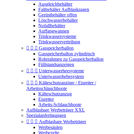
Ausgleichbehälter
Faltbehälter Aufblaskragen
Gerüstbehälter offen
Löschwasserbehälter
Nofallbehälter
Auffangwannen
Trinkwassersysteme
Trinkwasserverteilung



Gasspeicherballon
Gasspeicherballon zylindrisch
Rohrrahmen zu Gasspeicherballon
Füllstandsanzeigen



Unterwasserheesysteme
Unterwasserhebesystem



Kälteschutzanzüge / Eisretter /
Arbeitsschlauchboote
Kälteschutzanzug
Eisretter
Arbeits-Schlauchboote
Aufblasbare Werbeträger XXL
Spezialanfertigungen



Aufblasbare Werbeträger
Werbesäulen
Werbezelte