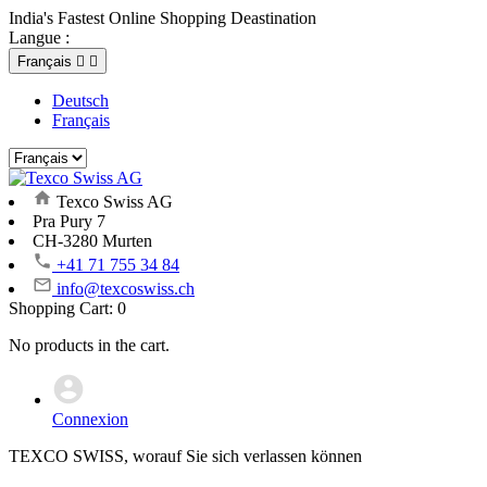
India's Fastest Online Shopping Deastination
Langue :
Français


Deutsch
Français
Texco Swiss AG
Pra Pury 7
CH-3280 Murten
+41 71 755 34 84
info@texcoswiss.ch
Shopping Cart:
0
No products in the cart.
Connexion
TEXCO SWISS, worauf Sie sich verlassen können