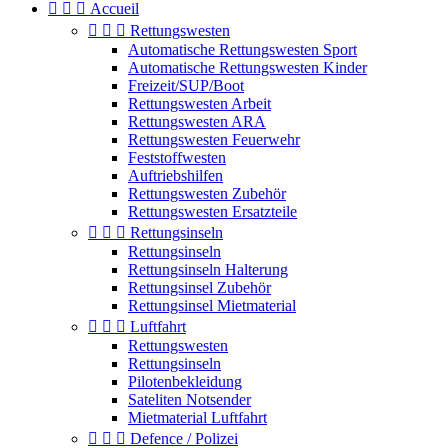



Accueil



Rettungswesten
Automatische Rettungswesten Sport
Automatische Rettungswesten Kinder
Freizeit/SUP/Boot
Rettungswesten Arbeit
Rettungswesten ARA
Rettungswesten Feuerwehr
Feststoffwesten
Auftriebshilfen
Rettungswesten Zubehör
Rettungswesten Ersatzteile



Rettungsinseln
Rettungsinseln
Rettungsinseln Halterung
Rettungsinsel Zubehör
Rettungsinsel Mietmaterial



Luftfahrt
Rettungswesten
Rettungsinseln
Pilotenbekleidung
Sateliten Notsender
Mietmaterial Luftfahrt



Defence / Polizei