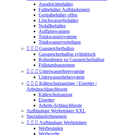
Ausgleichbehälter
Faltbehälter Aufblaskragen
Gerüstbehälter offen
Löschwasserbehälter
Nofallbehälter
Auffangwannen
Trinkwassersysteme
Trinkwasserverteilung



Gasspeicherballon
Gasspeicherballon zylindrisch
Rohrrahmen zu Gasspeicherballon
Füllstandsanzeigen



Unterwasserheesysteme
Unterwasserhebesystem



Kälteschutzanzüge / Eisretter /
Arbeitsschlauchboote
Kälteschutzanzug
Eisretter
Arbeits-Schlauchboote
Aufblasbare Werbeträger XXL
Spezialanfertigungen



Aufblasbare Werbeträger
Werbesäulen
Werbezelte