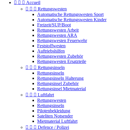



Accueil



Rettungswesten
Automatische Rettungswesten Sport
Automatische Rettungswesten Kinder
Freizeit/SUP/Boot
Rettungswesten Arbeit
Rettungswesten ARA
Rettungswesten Feuerwehr
Feststoffwesten
Auftriebshilfen
Rettungswesten Zubehör
Rettungswesten Ersatzteile



Rettungsinseln
Rettungsinseln
Rettungsinseln Halterung
Rettungsinsel Zubehör
Rettungsinsel Mietmaterial



Luftfahrt
Rettungswesten
Rettungsinseln
Pilotenbekleidung
Sateliten Notsender
Mietmaterial Luftfahrt



Defence / Polizei