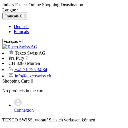
India's Fastest Online Shopping Deastination
Langue :
Français


Deutsch
Français
Texco Swiss AG
Pra Pury 7
CH-3280 Murten
+41 71 755 34 84
info@texcoswiss.ch
Shopping Cart:
0
No products in the cart.
Connexion
TEXCO SWISS, worauf Sie sich verlassen können