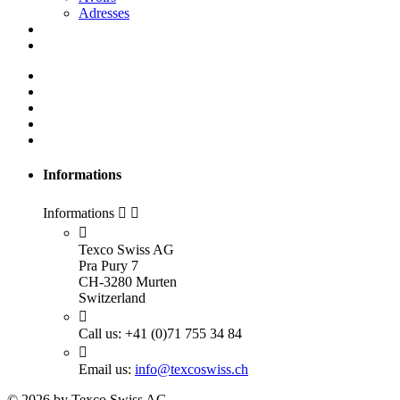
Adresses
Informations
Informations



Texco Swiss AG
Pra Pury 7
CH-3280 Murten
Switzerland

Call us:
+41 (0)71 755 34 84

Email us:
info@texcoswiss.ch
© 2026 by Texco Swiss AG