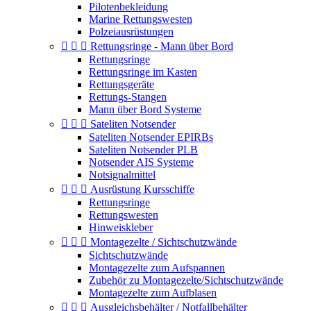
Pilotenbekleidung
Marine Rettungswesten
Polzeiausrüstungen



Rettungsringe - Mann über Bord
Rettungsringe
Rettungsringe im Kasten
Rettungsgeräte
Rettungs-Stangen
Mann über Bord Systeme



Sateliten Notsender
Sateliten Notsender EPIRBs
Sateliten Notsender PLB
Notsender AIS Systeme
Notsignalmittel



Ausrüstung Kursschiffe
Rettungsringe
Rettungswesten
Hinweiskleber



Montagezelte / Sichtschutzwände
Sichtschutzwände
Montagezelte zum Aufspannen
Zubehör zu Montagezelte/Sichtschutzwände
Montagezelte zum Aufblasen



Ausgleichsbehälter / Notfallbehälter