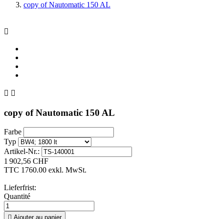
copy of Nautomatic 150 AL



copy of Nautomatic 150 AL
Farbe
Typ
Artikel-Nr.:
1 902,56 CHF
TTC
1760.00 exkl. MwSt.
Lieferfrist:
Quantité

Ajouter au panier