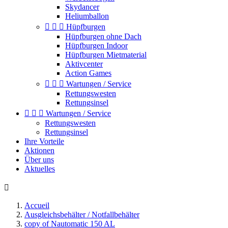
Skydancer
Heliumballon



Hüpfburgen
Hüpfburgen ohne Dach
Hüpfburgen Indoor
Hüpfburgen Mietmaterial
Aktivcenter
Action Games



Wartungen / Service
Rettungswesten
Rettungsinsel



Wartungen / Service
Rettungswesten
Rettungsinsel
Ihre Vorteile
Aktionen
Über uns
Aktuelles

Accueil
Ausgleichsbehälter / Notfallbehälter
copy of Nautomatic 150 AL