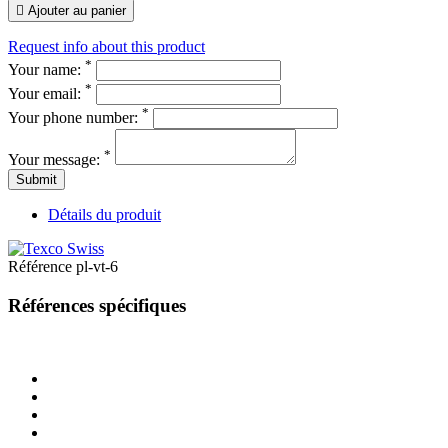

Ajouter au panier
Request info about this product
*
Your name:
*
Your email:
*
Your phone number:
*
Your message:
Submit
Détails du produit
Référence
pl-vt-6
Références spécifiques