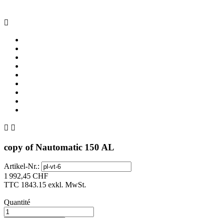



copy of Nautomatic 150 AL
Artikel-Nr.:
1 992,45 CHF
TTC
1843.15 exkl. MwSt.
Quantité