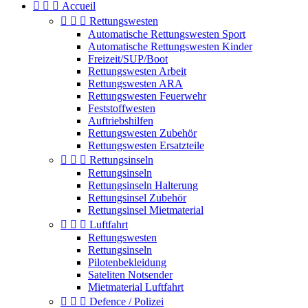



Accueil



Rettungswesten
Automatische Rettungswesten Sport
Automatische Rettungswesten Kinder
Freizeit/SUP/Boot
Rettungswesten Arbeit
Rettungswesten ARA
Rettungswesten Feuerwehr
Feststoffwesten
Auftriebshilfen
Rettungswesten Zubehör
Rettungswesten Ersatzteile



Rettungsinseln
Rettungsinseln
Rettungsinseln Halterung
Rettungsinsel Zubehör
Rettungsinsel Mietmaterial



Luftfahrt
Rettungswesten
Rettungsinseln
Pilotenbekleidung
Sateliten Notsender
Mietmaterial Luftfahrt



Defence / Polizei