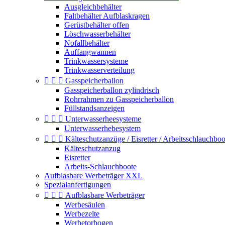
Ausgleichbehälter
Faltbehälter Aufblaskragen
Gerüstbehälter offen
Löschwasserbehälter
Nofallbehälter
Auffangwannen
Trinkwassersysteme
Trinkwasserverteilung



Gasspeicherballon
Gasspeicherballon zylindrisch
Rohrrahmen zu Gasspeicherballon
Füllstandsanzeigen



Unterwasserheesysteme
Unterwasserhebesystem



Kälteschutzanzüge / Eisretter / Arbeitsschlauchboo
Kälteschutzanzug
Eisretter
Arbeits-Schlauchboote
Aufblasbare Werbeträger XXL
Spezialanfertigungen



Aufblasbare Werbeträger
Werbesäulen
Werbezelte
Werbetorbogen