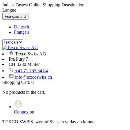
India's Fastest Online Shopping Deastination
Langue :
Français


Deutsch
Français
Texco Swiss AG
Pra Pury 7
CH-3280 Murten
+41 71 755 34 84
info@texcoswiss.ch
Shopping Cart:
0
No products in the cart.
Connexion
TEXCO SWISS, worauf Sie sich verlassen können