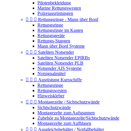
Pilotenbekleidung
Marine Rettungswesten
Polzeiausrüstungen



Rettungsringe - Mann über Bord
Rettungsringe
Rettungsringe im Kasten
Rettungsgeräte
Rettungs-Stangen
Mann über Bord Systeme



Sateliten Notsender
Sateliten Notsender EPIRBs
Sateliten Notsender PLB
Notsender AIS Systeme
Notsignalmittel



Ausrüstung Kursschiffe
Rettungsringe
Rettungswesten
Hinweiskleber



Montagezelte / Sichtschutzwände
Sichtschutzwände
Montagezelte zum Aufspannen
Zubehör zu Montagezelte/Sichtschutzwände
Montagezelte zum Aufblasen



Ausgleichsbehälter / Notfallbehälter