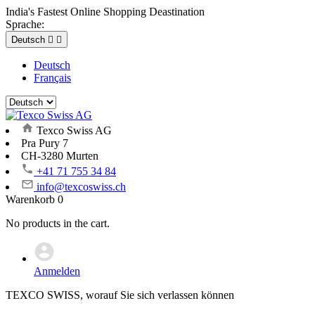
India's Fastest Online Shopping Deastination
Sprache:
Deutsch


Deutsch
Français
Texco Swiss AG
Pra Pury 7
CH-3280 Murten
+41 71 755 34 84
info@texcoswiss.ch
Warenkorb
0
No products in the cart.
Anmelden
TEXCO SWISS, worauf Sie sich verlassen können