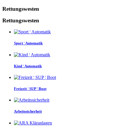
Rettungswesten
Rettungswesten
Filterung entfernen
Kategorien
Sport ¦ Automatik
Sport ¦ Automatik
12
Kind ¦ Automatik
5
Freizeit ¦ SUP ¦ Boot
8
Kind ¦ Automatik
Arbeitssicherheit
10
ARA Kläranlagen
2
Feuerwehr
8
Feststoff
7
Freizeit ¦ SUP ¦ Boot
Auftriebshilfen & Wasserrettung
2
Zubehör
10
Ersatzteile
25
Arbeitssicherheit
more...
less
Preis