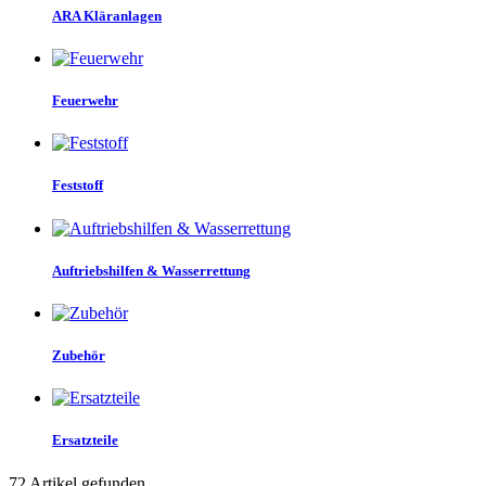
ARA Kläranlagen
1
CHF
371
CHF
Auftriebsklasse
Feuerwehr
100 Newton
5
150 Newton
18
275 Newton
13
Feststoff
50 Newton
2
more...
less
Auftriebshilfen & Wasserrettung
Harness
Ja
19
Nein
19
Zubehör
more...
less
Auslösetechnik
Ersatzteile
Automatik & Manual
29
72 Artikel gefunden