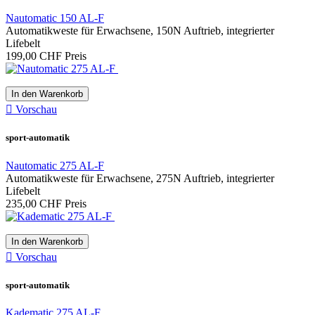
Nautomatic 150 AL-F
Prices drop
Automatikweste für Erwachsene, 150N Auftrieb, integrierter
Lifebelt
Prices drop
0
199,00 CHF
Preis
more...
less
View products
72
In den Warenkorb

Vorschau
sport-automatik
Nautomatic 275 AL-F
Automatikweste für Erwachsene, 275N Auftrieb, integrierter
Lifebelt
235,00 CHF
Preis
In den Warenkorb

Vorschau
sport-automatik
Kadematic 275 AL-F