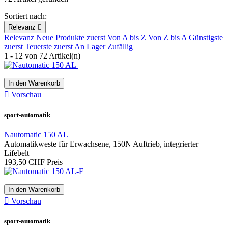
Manual
3
Sortiert nach:
more...
less
Relevanz

Relevanz
Neue Produkte zuerst
Von A bis Z
Von Z bis A
Günstigste
Schrittgurt
zuerst
Teuerste zuerst
An Lager
Zufällig
1 - 12 von 72 Artikel(n)
Nachrüstbar
20
nein
1
nein
1
In den Warenkorb
Serienmässig
8

Vorschau
more...
less
sport-automatik
Seenotlicht
Nautomatic 150 AL
Automatikweste für Erwachsene, 150N Auftrieb, integrierter
Nachrüstbar
8
Lifebelt
193,50 CHF
Preis
more...
less
Notsender
In den Warenkorb

Vorschau
Auf Anfrage
15
sport-automatik
more...
less