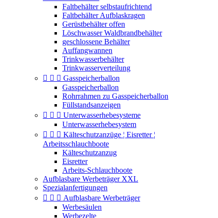
Faltbehälter selbstaufrichtend
Faltbehälter Aufblaskragen
Gerüstbehälter offen
Löschwasser Waldbrandbehälter
geschlossene Behälter
Auffangwannen
Trinkwasserbehälter
Trinkwasserverteilung



Gasspeicherballon
Gasspeicherballon
Rohrrahmen zu Gasspeicherballon
Füllstandsanzeigen



Unterwasserhebesysteme
Unterwasserhebesystem



Kälteschutzanzüge ¦ Eisretter ¦
Arbeitsschlauchboote
Kälteschutzanzug
Eisretter
Arbeits-Schlauchboote
Aufblasbare Werbeträger XXL
Spezialanfertigungen



Aufblasbare Werbeträger
Werbesäulen
Werbezelte