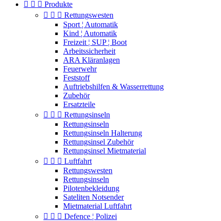



Produkte



Rettungswesten
Sport ¦ Automatik
Kind ¦ Automatik
Freizeit ¦ SUP ¦ Boot
Arbeitssicherheit
ARA Kläranlagen
Feuerwehr
Feststoff
Auftriebshilfen & Wasserrettung
Zubehör
Ersatzteile



Rettungsinseln
Rettungsinseln
Rettungsinseln Halterung
Rettungsinsel Zubehör
Rettungsinsel Mietmaterial



Luftfahrt
Rettungswesten
Rettungsinseln
Pilotenbekleidung
Sateliten Notsender
Mietmaterial Luftfahrt



Defence ¦ Polizei