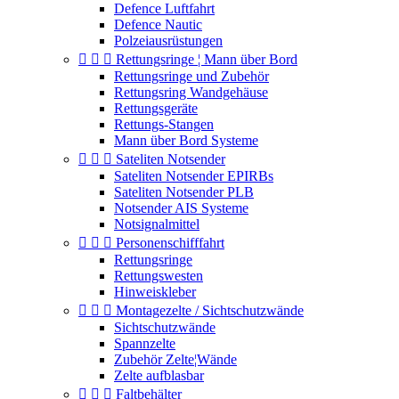
Defence Luftfahrt
Defence Nautic
Polzeiausrüstungen



Rettungsringe ¦ Mann über Bord
Rettungsringe und Zubehör
Rettungsring Wandgehäuse
Rettungsgeräte
Rettungs-Stangen
Mann über Bord Systeme



Sateliten Notsender
Sateliten Notsender EPIRBs
Sateliten Notsender PLB
Notsender AIS Systeme
Notsignalmittel



Personenschifffahrt
Rettungsringe
Rettungswesten
Hinweiskleber



Montagezelte / Sichtschutzwände
Sichtschutzwände
Spannzelte
Zubehör Zelte¦Wände
Zelte aufblasbar



Faltbehälter