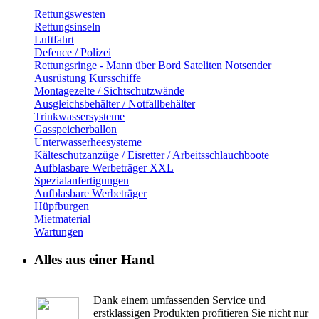
Rettungswesten
Rettungsinseln
Luftfahrt
Defence / Polizei
Rettungsringe - Mann über Bord
Sateliten Notsender
Ausrüstung Kursschiffe
Montagezelte / Sichtschutzwände
Ausgleichsbehälter / Notfallbehälter
Trinkwassersysteme
Gasspeicherballon
Unterwasserheesysteme
Kälteschutzanzüge / Eisretter / Arbeitsschlauchboote
Aufblasbare Werbeträger XXL
Spezialanfertigungen
Aufblasbare Werbeträger
Hüpfburgen
Mietmaterial
Wartungen
Alles aus einer Hand
Dank einem umfassenden Service und
erstklassigen Produkten profitieren Sie nicht nur