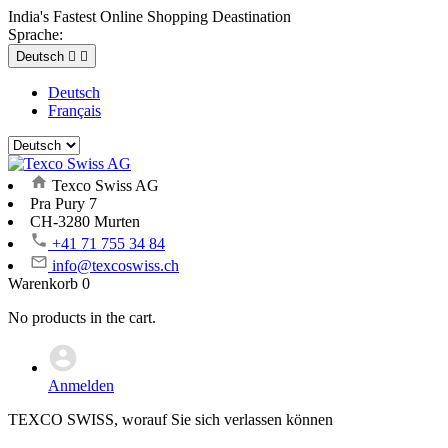
India's Fastest Online Shopping Deastination
Sprache:
Deutsch


Deutsch
Français
Texco Swiss AG
Pra Pury 7
CH-3280 Murten
+41 71 755 34 84
info@texcoswiss.ch
Warenkorb
0
No products in the cart.
Anmelden
TEXCO SWISS, worauf Sie sich verlassen können