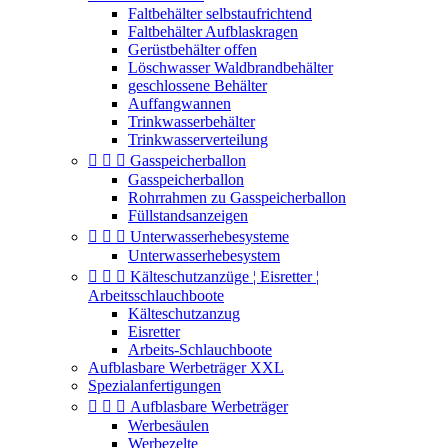
Faltbehälter selbstaufrichtend
Faltbehälter Aufblaskragen
Gerüstbehälter offen
Löschwasser Waldbrandbehälter
geschlossene Behälter
Auffangwannen
Trinkwasserbehälter
Trinkwasserverteilung



Gasspeicherballon
Gasspeicherballon
Rohrrahmen zu Gasspeicherballon
Füllstandsanzeigen



Unterwasserhebesysteme
Unterwasserhebesystem



Kälteschutzanzüge ¦ Eisretter ¦
Arbeitsschlauchboote
Kälteschutzanzug
Eisretter
Arbeits-Schlauchboote
Aufblasbare Werbeträger XXL
Spezialanfertigungen



Aufblasbare Werbeträger
Werbesäulen
Werbezelte