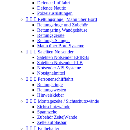
Defence Luftfahrt
Defence Nautic
Polzeiausrüstungen



Rettungsringe ¦ Mann über Bord
Rettungsringe und Zubehör
Rettungsring Wandgehäuse
Rettungsgeräte
Rettungs-Stangen
Mann über Bord Systeme



Sateliten Notsender
Sateliten Notsender EPIRBs
Sateliten Notsender PLB
Notsender AIS Systeme
Notsignalmittel



Personenschifffahrt
Rettungsringe
Rettungswesten
Hinweiskleber



Montagezelte / Sichtschutzwände
Sichtschutzwände
Spannzelte
Zubehör Zelte¦Wände
Zelte aufblasbar



Faltbehälter