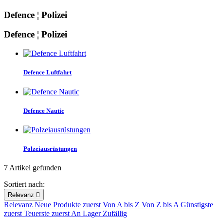
Defence ¦ Polizei
Defence ¦ Polizei
Filterung entfernen
Kategorien
Defence Luftfahrt
Defence Luftfahrt
7
Polzeiausrüstungen
4
Defence Nautic
more...
less
View products
7
Polzeiausrüstungen
7 Artikel gefunden
Sortiert nach:
Relevanz

Relevanz
Neue Produkte zuerst
Von A bis Z
Von Z bis A
Günstigste
zuerst
Teuerste zuerst
An Lager
Zufällig