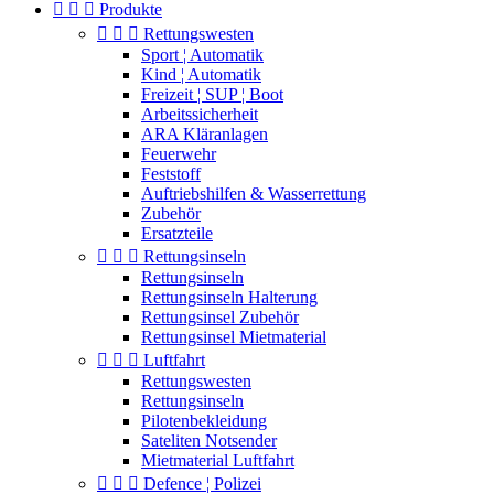



Produkte



Rettungswesten
Sport ¦ Automatik
Kind ¦ Automatik
Freizeit ¦ SUP ¦ Boot
Arbeitssicherheit
ARA Kläranlagen
Feuerwehr
Feststoff
Auftriebshilfen & Wasserrettung
Zubehör
Ersatzteile



Rettungsinseln
Rettungsinseln
Rettungsinseln Halterung
Rettungsinsel Zubehör
Rettungsinsel Mietmaterial



Luftfahrt
Rettungswesten
Rettungsinseln
Pilotenbekleidung
Sateliten Notsender
Mietmaterial Luftfahrt



Defence ¦ Polizei