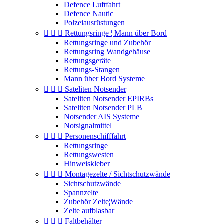
Defence Luftfahrt
Defence Nautic
Polzeiausrüstungen



Rettungsringe ¦ Mann über Bord
Rettungsringe und Zubehör
Rettungsring Wandgehäuse
Rettungsgeräte
Rettungs-Stangen
Mann über Bord Systeme



Sateliten Notsender
Sateliten Notsender EPIRBs
Sateliten Notsender PLB
Notsender AIS Systeme
Notsignalmittel



Personenschifffahrt
Rettungsringe
Rettungswesten
Hinweiskleber



Montagezelte / Sichtschutzwände
Sichtschutzwände
Spannzelte
Zubehör Zelte¦Wände
Zelte aufblasbar



Faltbehälter