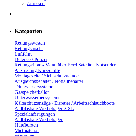
Adressen
Kategorien
Rettungswesten
Rettungsinseln
Luftfahrt
Defence / Polizei
Rettungsringe - Mann über Bord
Sateliten Notsender
Ausrüstung Kursschiffe
Montagezelte / Sichtschutzwände
Ausgleichsbehälter / Notfallbehälter
Trinkwassersysteme
Gasspeicherballon
Unterwasserheesysteme
Kälteschutzanzüge / Eisretter / Arbeitsschlauchboote
Aufblasbare Werbeträger XXL
Spezialanfertigungen
Aufblasbare Werbeträger
Hüpfburgen
Mietmaterial
Wartungen