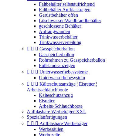
Faltbehälter selbstaufrichtend
Faltbehälter Aufblaskragen
Gerüstbehälter offen
Löschwasser Waldbrandbehälter
geschlossene Behälter
Auffangwannen
Trinkwasserbehälter
Trinkwasserverteilung



Gasspeicherballon
Gasspeicherballon
Rohrrahmen zu Gasspeicherballon
Füllstandsanzeigen



Unterwasserhebesysteme
Unterwasserhebesystem



Kälteschutzanzüge ¦ Eisretter ¦
Arbeitsschlauchboote
Kälteschutzanzug
Eisretter
Arbeits-Schlauchboote
Aufblasbare Werbeträger XXL
Spezialanfertigungen



Aufblasbare Werbeträger
Werbesäulen
Werbezelte