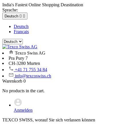
India's Fastest Online Shopping Deastination
Sprache:
Deutsch


Deutsch
Français
Texco Swiss AG
Pra Pury 7
CH-3280 Murten
+41 71 755 34 84
info@texcoswiss.ch
Warenkorb
0
No products in the cart.
Anmelden
TEXCO SWISS, worauf Sie sich verlassen können