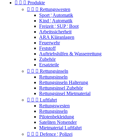



Produkte



Rettungswesten
Sport ¦ Automatik
Kind ¦ Automatik
Freizeit ¦ SUP ¦ Boot
Arbeitssicherheit
ARA Kläranlagen
Feuerwehr
Feststoff
Auftriebshilfen & Wasserrettung
Zubehör
Ersatzteile



Rettungsinseln
Rettungsinseln
Rettungsinseln Halterung
Rettungsinsel Zubehör
Rettungsinsel Mietmaterial



Luftfahrt
Rettungswesten
Rettungsinseln
Pilotenbekleidung
Sateliten Notsender
Mietmaterial Luftfahrt



Defence ¦ Polizei