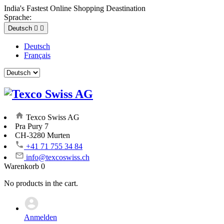
India's Fastest Online Shopping Deastination
Sprache:
Deutsch


Deutsch
Français
Texco Swiss AG
Pra Pury 7
CH-3280 Murten
+41 71 755 34 84
info@texcoswiss.ch
Warenkorb
0
No products in the cart.
Anmelden