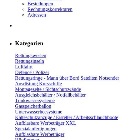
Bestellungen
Rechnungskorrekturen
Adressen
Kategorien
Rettungswesten
Rettungsinseln
Luftfahrt
Defence / Polizei
Rettungsringe - Mann über Bord
Sateliten Notsender
Ausrüstung Kursschiffe
Montagezelte / Sichtschutzwände
Ausgleichsbehälter / Notfallbehälter
Trinkwassersysteme
Gasspeicherballon
Unterwasserheesysteme
Kälteschutzanzüge / Eisretter / Arbeitsschlauchboote
Aufblasbare Werbeträger XXL
Spezialanfertigungen
Aufblasbare Werbeträger
Hüpfburgen