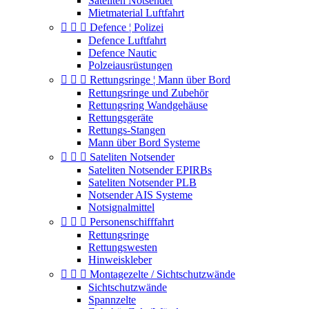
Sateliten Notsender
Mietmaterial Luftfahrt



Defence ¦ Polizei
Defence Luftfahrt
Defence Nautic
Polzeiausrüstungen



Rettungsringe ¦ Mann über Bord
Rettungsringe und Zubehör
Rettungsring Wandgehäuse
Rettungsgeräte
Rettungs-Stangen
Mann über Bord Systeme



Sateliten Notsender
Sateliten Notsender EPIRBs
Sateliten Notsender PLB
Notsender AIS Systeme
Notsignalmittel



Personenschifffahrt
Rettungsringe
Rettungswesten
Hinweiskleber



Montagezelte / Sichtschutzwände
Sichtschutzwände
Spannzelte