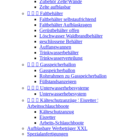
Zubehör Zelte¦Wände
Zelte aufblasbar



Faltbehälter
Faltbehälter selbstaufrichtend
Faltbehälter Aufblaskragen
Gerüstbehälter offen
Löschwasser Waldbrandbehälter
geschlossene Behälter
Auffangwannen
Trinkwasserbehälter
Trinkwasserverteilung



Gasspeicherballon
Gasspeicherballon
Rohrrahmen zu Gasspeicherballon
Füllstandsanzeigen



Unterwasserhebesysteme
Unterwasserhebesystem



Kälteschutzanzüge ¦ Eisretter ¦
Arbeitsschlauchboote
Kälteschutzanzug
Eisretter
Arbeits-Schlauchboote
Aufblasbare Werbeträger XXL
Spezialanfertigungen