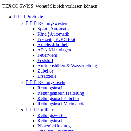
TEXCO SWISS, worauf Sie sich verlassen können



Produkte



Rettungswesten
Sport ¦ Automatik
Kind ¦ Automatik
Freizeit ¦ SUP ¦ Boot
Arbeitssicherheit
ARA Kläranlagen
Feuerwehr
Feststoff
Auftriebshilfen & Wasserrettung
Zubehör
Ersatzteile



Rettungsinseln
Rettungsinseln
Rettungsinseln Halterung
Rettungsinsel Zubehör
Rettungsinsel Mietmaterial



Luftfahrt
Rettungswesten
Rettungsinseln
Pilotenbekleidung