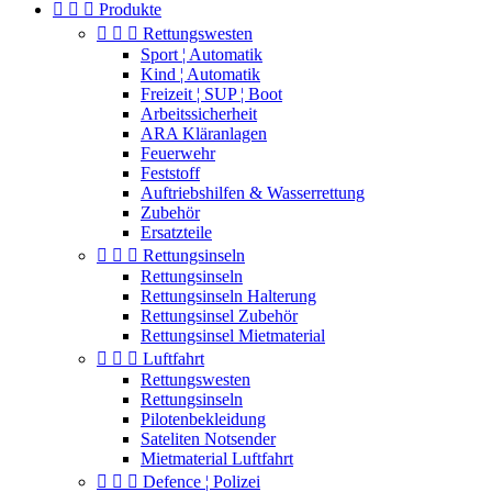



Produkte



Rettungswesten
Sport ¦ Automatik
Kind ¦ Automatik
Freizeit ¦ SUP ¦ Boot
Arbeitssicherheit
ARA Kläranlagen
Feuerwehr
Feststoff
Auftriebshilfen & Wasserrettung
Zubehör
Ersatzteile



Rettungsinseln
Rettungsinseln
Rettungsinseln Halterung
Rettungsinsel Zubehör
Rettungsinsel Mietmaterial



Luftfahrt
Rettungswesten
Rettungsinseln
Pilotenbekleidung
Sateliten Notsender
Mietmaterial Luftfahrt



Defence ¦ Polizei