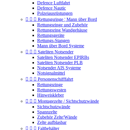
Defence Luftfahrt
Defence Nautic
Polzeiausrüstungen



Rettungsringe ¦ Mann über Bord
Rettungsringe und Zubehör
Rettungsring Wandgehäuse
Rettungsgeräte
Rettungs-Stangen
Mann über Bord Systeme



Sateliten Notsender
Sateliten Notsender EPIRBs
Sateliten Notsender PLB
Notsender AIS Systeme
Notsignalmittel



Personenschifffahrt
Rettungsringe
Rettungswesten
Hinweiskleber



Montagezelte / Sichtschutzwände
Sichtschutzwände
Spannzelte
Zubehör Zelte¦Wände
Zelte aufblasbar



Faltbehälter