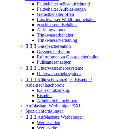
Faltbehälter selbstaufrichtend
Faltbehälter Aufblaskragen
Gerüstbehälter offen
Löschwasser Waldbrandbehälter
geschlossene Behälter
Auffangwannen
Trinkwasserbehälter
Trinkwasserverteilung



Gasspeicherballon
Gasspeicherballon
Rohrrahmen zu Gasspeicherballon
Füllstandsanzeigen



Unterwasserhebesysteme
Unterwasserhebesystem



Kälteschutzanzüge ¦ Eisretter ¦
Arbeitsschlauchboote
Kälteschutzanzug
Eisretter
Arbeits-Schlauchboote
Aufblasbare Werbeträger XXL
Spezialanfertigungen



Aufblasbare Werbeträger
Werbesäulen
Werbezelte