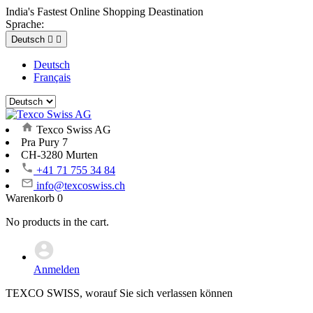
India's Fastest Online Shopping Deastination
Sprache:
Deutsch


Deutsch
Français
Texco Swiss AG
Pra Pury 7
CH-3280 Murten
+41 71 755 34 84
info@texcoswiss.ch
Warenkorb
0
No products in the cart.
Anmelden
TEXCO SWISS, worauf Sie sich verlassen können