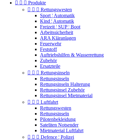



Produkte



Rettungswesten
Sport ¦ Automatik
Kind ¦ Automatik
Freizeit ¦ SUP ¦ Boot
Arbeitssicherheit
ARA Kläranlagen
Feuerwehr
Feststoff
Auftriebshilfen & Wasserrettung
Zubehör
Ersatzteile



Rettungsinseln
Rettungsinseln
Rettungsinseln Halterung
Rettungsinsel Zubehör
Rettungsinsel Mietmaterial



Luftfahrt
Rettungswesten
Rettungsinseln
Pilotenbekleidung
Sateliten Notsender
Mietmaterial Luftfahrt



Defence ¦ Polizei