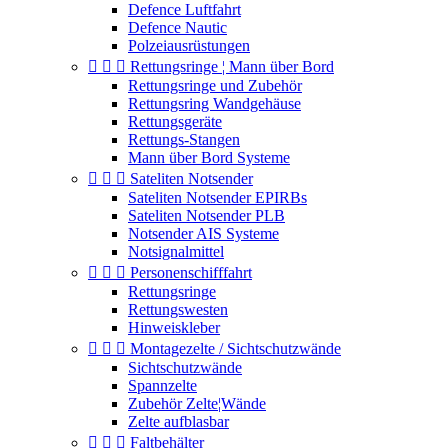
Defence Luftfahrt
Defence Nautic
Polzeiausrüstungen



Rettungsringe ¦ Mann über Bord
Rettungsringe und Zubehör
Rettungsring Wandgehäuse
Rettungsgeräte
Rettungs-Stangen
Mann über Bord Systeme



Sateliten Notsender
Sateliten Notsender EPIRBs
Sateliten Notsender PLB
Notsender AIS Systeme
Notsignalmittel



Personenschifffahrt
Rettungsringe
Rettungswesten
Hinweiskleber



Montagezelte / Sichtschutzwände
Sichtschutzwände
Spannzelte
Zubehör Zelte¦Wände
Zelte aufblasbar



Faltbehälter