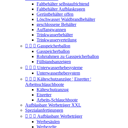
Faltbehälter selbstaufrichtend
Faltbehälter Aufblaskragen
Gerüstbehälter offen
Löschwasser Waldbrandbehälter
geschlossene Behälter
Auffangwannen
Trinkwasserbehälter
Trinkwasserverteilung



Gasspeicherballon
Gasspeicherballon
Rohrrahmen zu Gasspeicherballon
Füllstandsanzeigen



Unterwasserhebesysteme
Unterwasserhebesystem



Kälteschutzanzüge ¦ Eisretter ¦
Arbeitsschlauchboote
Kälteschutzanzug
Eisretter
Arbeits-Schlauchboote
Aufblasbare Werbeträger XXL
Spezialanfertigungen



Aufblasbare Werbeträger
Werbesäulen
Werbezelte