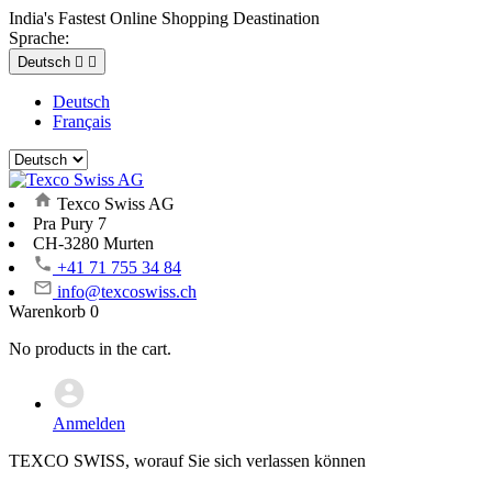
India's Fastest Online Shopping Deastination
Sprache:
Deutsch


Deutsch
Français
Texco Swiss AG
Pra Pury 7
CH-3280 Murten
+41 71 755 34 84
info@texcoswiss.ch
Warenkorb
0
No products in the cart.
Anmelden
TEXCO SWISS, worauf Sie sich verlassen können