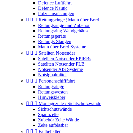
Defence Luftfahrt
Defence Nautic
Polzeiausrüstungen



Rettungsringe ¦ Mann über Bord
Rettungsringe und Zubehör
Rettungsring Wandgehäuse
Rettungsgeräte
Rettungs-Stangen
Mann über Bord Systeme



Sateliten Notsender
Sateliten Notsender EPIRBs
Sateliten Notsender PLB
Notsender AIS Systeme
Notsignalmittel



Personenschifffahrt
Rettungsringe
Rettungswesten
Hinweiskleber



Montagezelte / Sichtschutzwände
Sichtschutzwände
Spannzelte
Zubehör Zelte¦Wände
Zelte aufblasbar



Faltbehälter