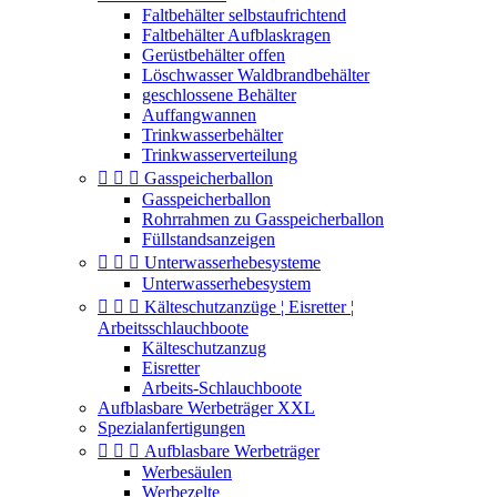
Faltbehälter selbstaufrichtend
Faltbehälter Aufblaskragen
Gerüstbehälter offen
Löschwasser Waldbrandbehälter
geschlossene Behälter
Auffangwannen
Trinkwasserbehälter
Trinkwasserverteilung



Gasspeicherballon
Gasspeicherballon
Rohrrahmen zu Gasspeicherballon
Füllstandsanzeigen



Unterwasserhebesysteme
Unterwasserhebesystem



Kälteschutzanzüge ¦ Eisretter ¦
Arbeitsschlauchboote
Kälteschutzanzug
Eisretter
Arbeits-Schlauchboote
Aufblasbare Werbeträger XXL
Spezialanfertigungen



Aufblasbare Werbeträger
Werbesäulen
Werbezelte