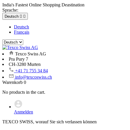
India's Fastest Online Shopping Deastination
Sprache:
Deutsch


Deutsch
Français
Texco Swiss AG
Pra Pury 7
CH-3280 Murten
+41 71 755 34 84
info@texcoswiss.ch
Warenkorb
0
No products in the cart.
Anmelden
TEXCO SWISS, worauf Sie sich verlassen können