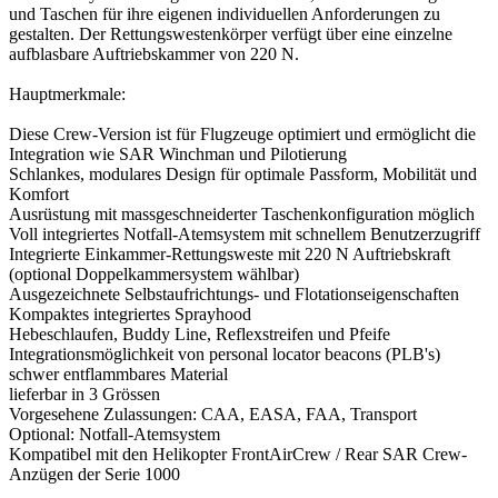
und Taschen für ihre eigenen individuellen Anforderungen zu
gestalten. Der Rettungswestenkörper verfügt über eine einzelne
aufblasbare Auftriebskammer von 220 N.
Hauptmerkmale:
Diese Crew-Version ist für Flugzeuge optimiert und ermöglicht die
Integration wie SAR Winchman und Pilotierung
Schlankes, modulares Design für optimale Passform, Mobilität und
Komfort
Ausrüstung mit massgeschneiderter Taschenkonfiguration möglich
Voll integriertes Notfall-Atemsystem mit schnellem Benutzerzugriff
Integrierte Einkammer-Rettungsweste mit 220 N Auftriebskraft
(optional Doppelkammersystem wählbar)
Ausgezeichnete Selbstaufrichtungs- und Flotationseigenschaften
Kompaktes integriertes Sprayhood
Hebeschlaufen, Buddy Line, Reflexstreifen und Pfeife
Integrationsmöglichkeit von personal locator beacons (PLB's)
schwer entflammbares Material
lieferbar in 3 Grössen
Vorgesehene Zulassungen: CAA, EASA, FAA, Transport
Optional: Notfall-Atemsystem
Kompatibel mit den Helikopter FrontAirCrew / Rear SAR Crew-
Anzügen der Serie 1000