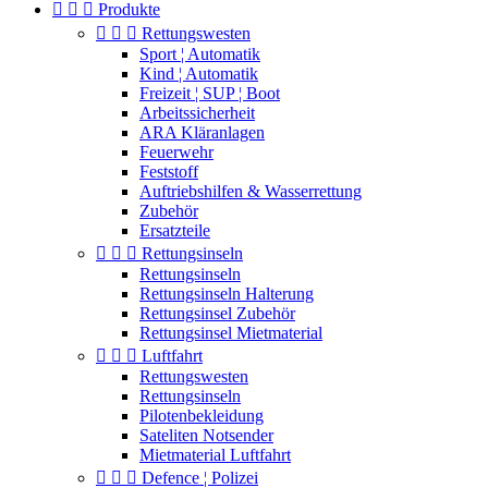



Produkte



Rettungswesten
Sport ¦ Automatik
Kind ¦ Automatik
Freizeit ¦ SUP ¦ Boot
Arbeitssicherheit
ARA Kläranlagen
Feuerwehr
Feststoff
Auftriebshilfen & Wasserrettung
Zubehör
Ersatzteile



Rettungsinseln
Rettungsinseln
Rettungsinseln Halterung
Rettungsinsel Zubehör
Rettungsinsel Mietmaterial



Luftfahrt
Rettungswesten
Rettungsinseln
Pilotenbekleidung
Sateliten Notsender
Mietmaterial Luftfahrt



Defence ¦ Polizei